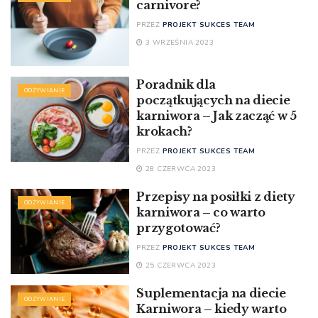
carnivore?
PRZEZ
PROJEKT SUKCES TEAM
3 WRZEŚNIA 2023
Poradnik dla
ODŻYWIANIE
początkujących na diecie
karniwora – Jak zacząć w 5
krokach?
PRZEZ
PROJEKT SUKCES TEAM
28 CZERWCA 2023
Przepisy na posiłki z diety
ODŻYWIANIE
karniwora – co warto
przygotować?
PRZEZ
PROJEKT SUKCES TEAM
25 CZERWCA 2023
Suplementacja na diecie
ODŻYWIANIE
Karniwora – kiedy warto