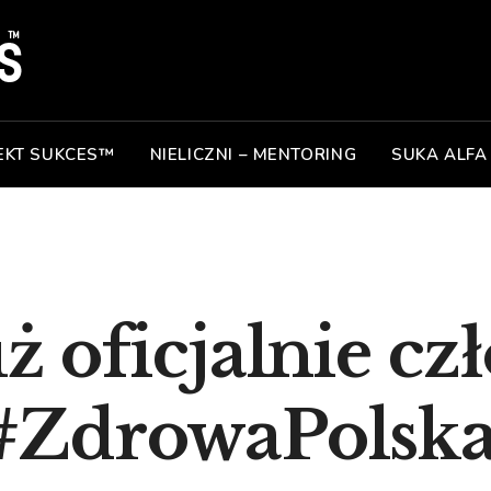
EKT SUKCES™
NIELICZNI – MENTORING
SUKA ALFA
już oficjalnie c
#ZdrowaPolska