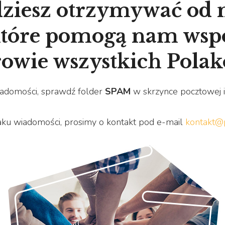
dziesz otrzymywać od n
które pomogą nam wsp
owie wszystkich Pola
wiadomości, sprawdź folder
SPAM
w skrzynce pocztowej i d
ku wiadomości, prosimy o kontakt pod e-mail
kontakt@p