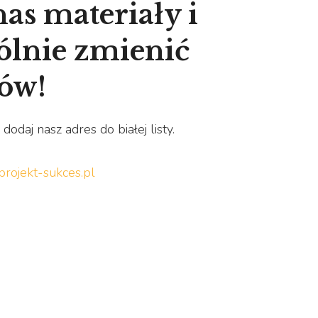
as materiały i
ólnie zmienić
ków!
odaj nasz adres do białej listy.
rojekt-sukces.pl