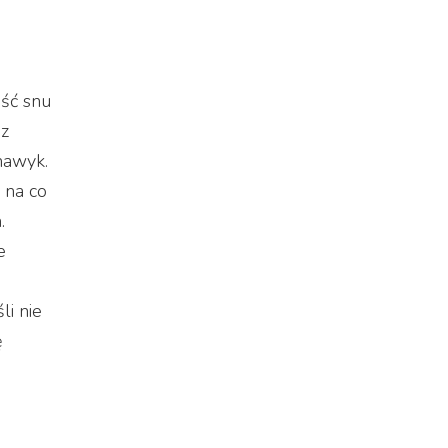
ość snu
 z
 nawyk.
 na co
.
e
li nie
ę