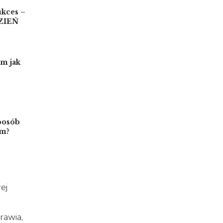
kces –
DZIEŃ
ym jak
posób
im?
ej
rawia,