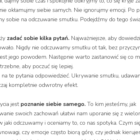
 dajmy sobie czas i spokojnie odkryjmy to, co się kryje z
nie okłamujmy siebie samych. Nie ignorujmy emocji. Po p
my sobie na odczuwanie smutku. Podejdźmy do tego św
eży
zadać sobie kilka pytań.
Najważniejsze, aby dowiedzie
wało. Nigdy nie odczuwamy smutku ot tak, bez przyczyn
 jest jego powodem. Następnie warto zastanowić się co 
trzebne, aby poczuć się lepiej.
ie na te pytania odpowiedzieć. Ukrywanie smutku, udawan
czaj kompletnie odwrotny efekt.
cia jest
poznanie siebie samego.
To kim jesteśmy, jak
owanie swoich zachowań ułatwi nam uporanie się z wiel
jaki odczuwamy i oceniamy to, co nas spotyka. Czym si
nowagi, czy emocje często biorą górę, czy jednak kieruje