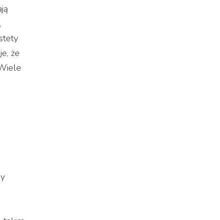
ają
,
stety
je, że
 Wiele
ny