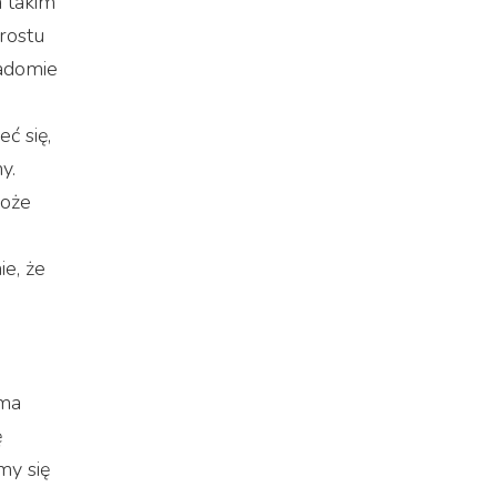
a takim
rostu
iadomie
ć się,
y.
może
ie, że
oma
ę
my się