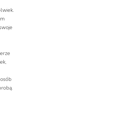
lwiek.
em
 swoje
ierze
ek,
posób
orobą.