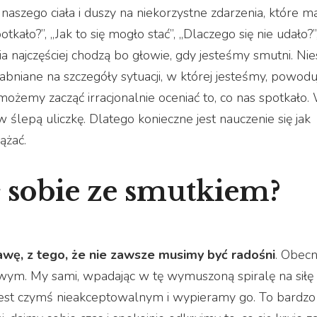
naszego ciała i duszy na niekorzystne zdarzenia, które m
kało?”, „Jak to się mogło stać”, „Dlaczego się nie udało?”
a najczęściej chodzą bo głowie, gdy jesteśmy smutni. Nie
abniane na szczegóły sytuacji, w której jesteśmy, powodu
ożemy zacząć irracjonalnie oceniać to, co nas spotkało.
lepą uliczkę. Dlatego konieczne jest nauczenie się jak
ążać.
ć sobie ze smutkiem?
wę, z tego, że nie zawsze musimy być radośni
. Obec
iwym. My sami, wpadając w tę wymuszoną spiralę na siłę
jest czymś nieakceptowalnym i wypieramy go. To bardzo