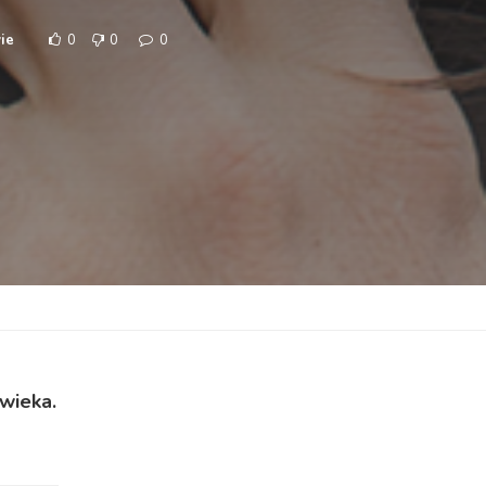
ie
0
0
0
wieka.