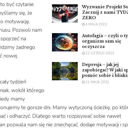
to być czytanie
Wyzwanie Projekt Su
myślamy się, że
Zacznij z nami TY
ZERO
go motywację.
4 MAJA 2023
 musu. Pozwoli nam
Autofagia – czyli o t
 spojrzeć na
organizm sam się
idzimy żadnego
oczyszcza
22 LUTEGO 2023
ać nowej
Depresja – jak jej
zapobiegać? W jaki s
pomóc sobie i blisk
cały tydzień
21 MAJA 2021
niak, wokół którego
 kiedy mamy
nujemy te gorsze dni. Mamy wytyczoną ścieżkę, po któr
nać i odhaczyć. Dlatego warto rozpisywać sobie nawet
an pozwala nam się nie zniechęcać, dodaje motywacji i sp