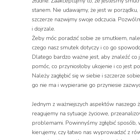
złudne. Zaakceptujmy to, że jesteśmy smutni,
stanem. Nie udawajmy, że jest w porządku, 
szczerze nazwijmy swoje odczucia. Pozwól
i dojrzale.
Żeby móc poradzić sobie ze smutkiem, nal
czego nasz smutek dotyczy i co go spowodo
Dlatego bardzo ważne jest, aby znaleźć co
pomóc, co przyniosłoby ukojenie i co jest po
Należy zagłębić się w siebie i szczerze sob
go nie ma i wypieranie go przyniesie zazwy
Jednym z ważniejszych aspektów naszego ży
reagujemy na sytuacje życiowe, przeanaliz
problemami. Powinnyśmy zgłębić sposób, w 
kierujemy, czy łatwo nas wyprowadzić z rów