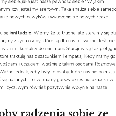
y siebie, jaka jest nasza pewność siebie? W jakim
nym, czy jesteśmy asertywni. Taka analiza siebie sameg
nie nowych nawyków i wyuczenie się nowych reakcji.
iu są
inni ludzie.
Wiemy, że to trudne, ale starajmy się ot
jmy z życia osoby, które są dla nas toksyczne. Jeśli nie 
my z nimi kontakty do minimum. Starajmy się też pielęg
które traktują nas z szacunkiem i empatią. Kiedy mamy go
liwościami i uczuciami właśnie z takimi osobami. Rozmowa,
żne jednak, żeby były to osoby, które nas nie oceniają
się na innych. To, że mamy gorszy okres nie oznacza, że
ym i życzliwym również pozytywnie wpłynie na nasze
soby radzenia sobie ze