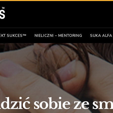
EKT SUKCES™
NIELICZNI – MENTORING
SUKA ALFA
adzić sobie ze s