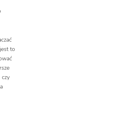
o
aczać
jest to
nować
rsze
 czy
 a