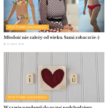
POZYTYWNE WIADOMOŚCI
Młodość nie zależy od wieku. Sami zobaczcie :)
12 MAJA 2020
POZYTYWNE WIADOMOŚCI
W czasie pandemii do uczuć podchodzimy…