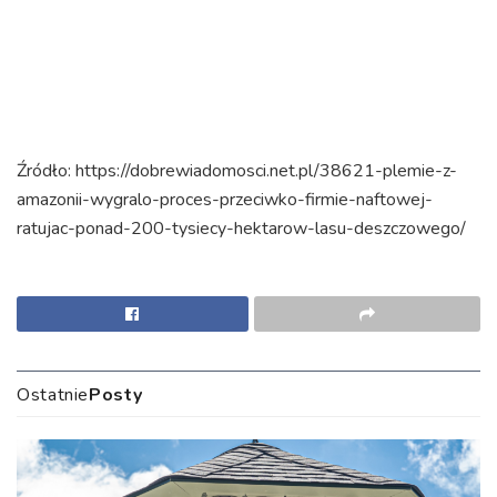
​Źródło: https://dobrewiadomosci.net.pl/38621-plemie-z-
amazonii-wygralo-proces-przeciwko-firmie-naftowej-
ratujac-ponad-200-tysiecy-hektarow-lasu-deszczowego/
Ostatnie
Posty