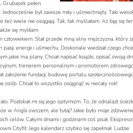
żek. Grubasek pełen
 Jednocześnie był zawsze miły i uśmiechnięty. Taki weso
e też wiele nie osiągają. Tak, tak myślałam. Aż biję się te
Jakże się myliłam.
ym człowiekiem. Stał przede mną silny mężczyzna, który z
asji, energii i uśmiechu. Doskonale wiedział czego chce
m jakie ma plany. Chciał napisać książki, opisać swoją dr
cyjnym, trenerem personalnym i promotorem zdrowego
ał założenie fundacji, budowę portalu społecznościoweg
ie osób. Chciał to wszystko osiągnąć w niecały rok!
ło. Podobał mi się jego optymizm. To, że odnalazł ścież
oże w Anglii owszem, ale tutaj? Jakie było moje zdziwieni
woich celów. Całymi dniami i godzinami coś pisał. Ekspres
łowni Cityfit. Jego kalendarz szybko się zapełniał. Ludzie