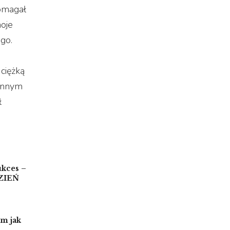
pomagał
moje
ego.
ciężką
 innym
ł
kces –
DZIEŃ
ym jak