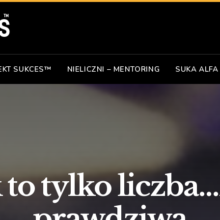
EKT SUKCES™
NIELICZNI – MENTORING
SUKA ALFA
 to tylko liczba…
prawdziwa