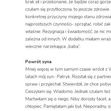
brak sił i przekonanie, że będzie coraz gorz
czułam się przytłoczona, to jeszcze zdrow
konkretnej przyczyny mojego stanu zdrowia.
najprostszych czynności- sprzątać, robić zak
właśnie. Rezygnacja i świadomość, że nic mn
zależna od innych. W dodatku miałam wrażen
wiecznie narzekająca „baba”.
Powrót syna
Mniej więcej w tym samym czasie wrócił z Wi
latach mój syn- Patryk. Rozstał się z partn
spraw i przyjechał. Stwierdził, że chce pobyć
Cieszyłam się. Wiadomo. Jednak czułam też
Martwiłam się o niego. Niby dorosły facet, a
chłopiec. Pamiętałam jaki był. Nieporadny, s