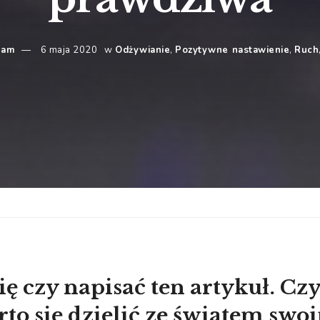
eam
6 maja 2020
w
Odżywianie
,
Pozytywne nastawienie
,
Ruch
ę czy napisać ten artykuł. Cz
o się dzielić ze światem swo