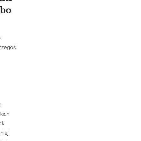
 bo
ś
 czegoś
o
kich
ok.
niej