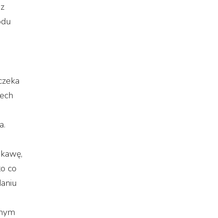
 z
odu
 czeka
zech
a.
 kawę,
to co
daniu
nnym