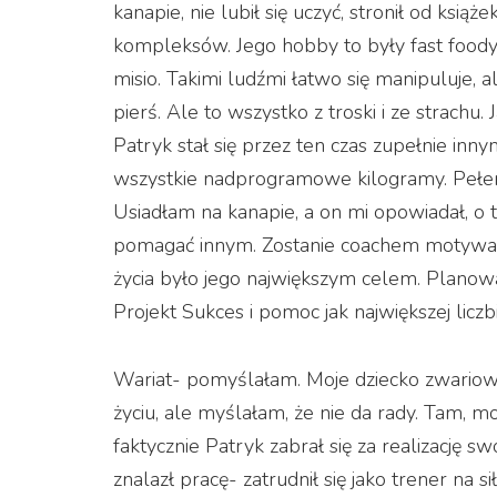
kanapie, nie lubił się uczyć, stronił od ksią
kompleksów. Jego hobby to były fast foody.
misio. Takimi ludźmi łatwo się manipuluje, al
pierś. Ale to wszystko z troski i ze strachu. 
Patryk stał się przez ten czas zupełnie inn
wszystkie nadprogramowe kilogramy. Pełen p
Usiadłam na kanapie, a on mi opowiadał, o ty
pomagać innym. Zostanie coachem motywa
życia było jego największym celem. Planow
Projekt Sukces i pomoc jak największej liczb
Wariat- pomyślałam. Moje dziecko zwariowa
życiu, ale myślałam, że nie da rady. Tam, m
faktycznie Patryk zabrał się za realizację s
znalazł pracę- zatrudnił się jako trener na si