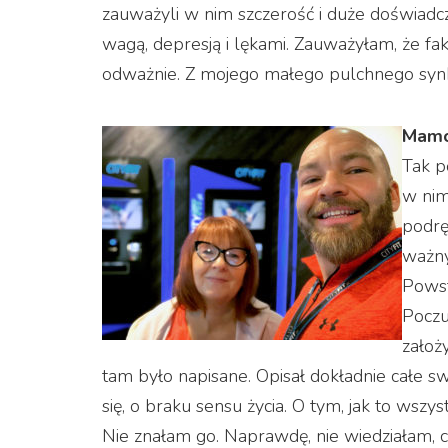
zauważyli w nim szczerość i duże doświad
wagą, depresją i lękami. Zauważyłam, że fa
odważnie. Z mojego małego pulchnego synka
Mamo
Tak p
w nim
podrę
ważny
Powst
Poczu
założ
tam było napisane. Opisał dokładnie całe swoje
się, o braku sensu życia. O tym, jak to wszyst
Nie znałam go. Naprawdę, nie wiedziałam, 