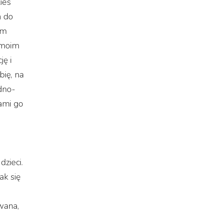
ieś
a do
em
 moim
ę i
bię, na
dno-
sami go
zieci.
ak się
wana,