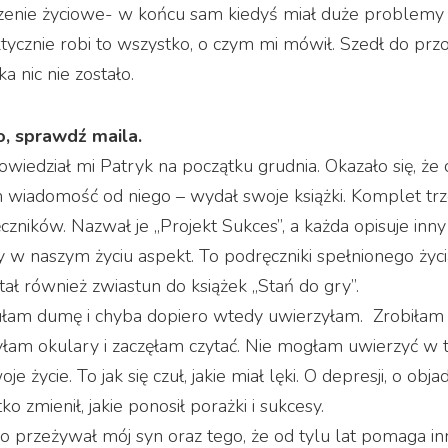
czenie życiowe- w końcu sam kiedyś miał duże problemy
ktycznie robi to wszystko, o czym mi mówił. Szedł do prz
 nic nie zostało.
, sprawdź maila.
owiedział mi Patryk na początku grudnia. Okazało się, że
 wiadomość od niego – wydał swoje książki. Komplet tr
czników. Nazwał je „Projekt Sukces”, a każda opisuje inny
 w naszym życiu aspekt. To podręczniki spełnionego życi
ał również zwiastun do książek „Stań do gry”.
łam dumę i chyba dopiero wtedy uwierzyłam. Zrobiłam
yłam okulary i zaczęłam czytać. Nie mogłam uwierzyć w 
 życie. To jak się czuł, jakie miał lęki. O depresji, o obja
ko zmienił, jakie ponosił porażki i sukcesy.
co przeżywał mój syn oraz tego, że od tylu lat pomaga i