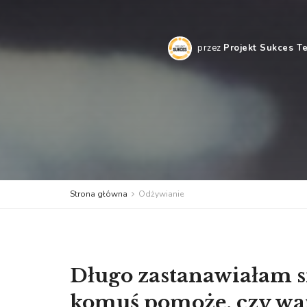
przez
Projekt Sukces T
Strona główna
Odżywianie
Długo zastanawiałam si
komuś pomoże, czy wart