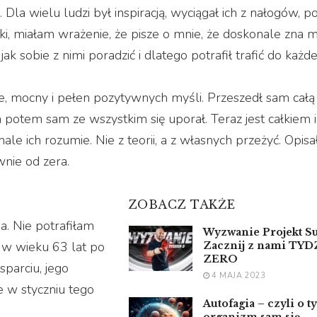
 Dla wielu ludzi był inspiracją, wyciągał ich z nałogów, 
ki, miałam wrażenie, że pisze o mnie, że doskonale zna 
jak sobie z nimi poradzić i dlatego potrafił trafić do każd
e, mocny i pełen pozytywnych myśli. Przeszedł sam całą 
 potem sam ze wszystkim się uporał. Teraz jest całkiem
le ich rozumie. Nie z teorii, a z własnych przeżyć. Opisa
wnie od zera.
ZOBACZ TAKŻE
a. Nie potrafiłam
Wyzwanie Projekt Su
 w wieku 63 lat po
Zacznij z nami TY
ZERO
sparciu, jego
4 MAJA 2023
 w styczniu tego
Autofagia – czyli o t