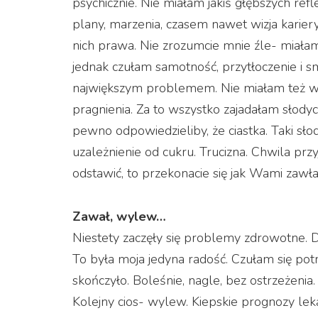
psychicznie. Nie miałam jakiś głębszych refl
plany, marzenia, czasem nawet wizja karier
nich prawa. Nie zrozumcie mnie źle- miała
jednak czułam samotność, przytłoczenie i s
największym problemem. Nie miałam też wie
pragnienia. Za to wszystko zajadałam słodyc
pewno odpowiedzieliby, że ciastka. Taki sł
uzależnienie od cukru. Trucizna. Chwila prz
odstawić, to przekonacie się jak Wami zawła
Zawał, wylew…
Niestety zaczęły się problemy zdrowotne. 
To była moja jedyna radość. Czułam się pot
skończyło. Boleśnie, nagle, bez ostrzeżenia.
Kolejny cios- wylew. Kiepskie prognozy leka