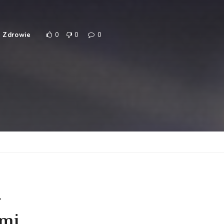
,
Zdrowie
0
0
0
y
imi