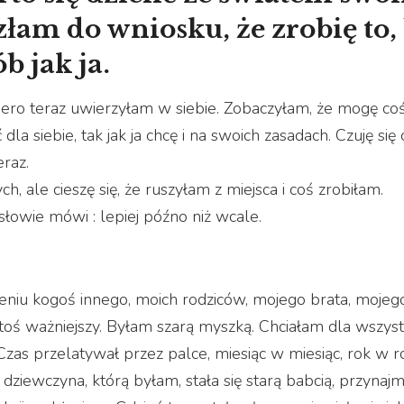
am do wniosku, że zrobię to,
b jak ja.
piero teraz uwierzyłam w siebie. Zobaczyłam, że mogę co
dla siebie, tak jak ja chcę i na swoich zasadach. Czuję się
raz.
h, ale cieszę się, że ruszyłam z miejsca i coś zrobiłam.
słowie mówi : lepiej późno niż wcale.
eniu kogoś innego, moich rodziców, mojego brata, mojeg
 ktoś ważniejszy. Byłam szarą myszką. Chciałam dla wszyst
zas przelatywał przez palce, miesiąc w miesiąc, rok w r
dziewczyna, którą byłam, stała się starą babcią, przynajm