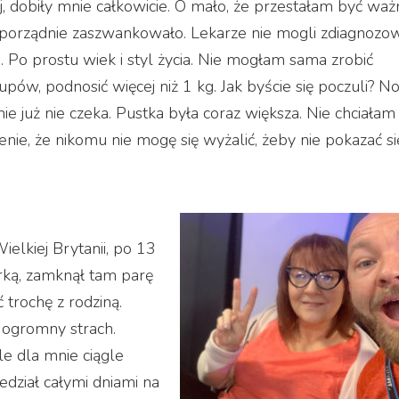
ej, dobiły mnie całkowicie. O mało, że przestałam być waż
ie porządnie zaszwankowało. Lekarze nie mogli zdiagnozo
 Po prostu wiek i styl życia. Nie mogłam sama zrobić
upów, podnosić więcej niż 1 kg. Jak byście się poczuli? N
ie już nie czeka. Pustka była coraz większa. Nie chciałam
ie, że nikomu nie mogę się wyżalić, żeby nie pokazać si
elkiej Brytanii, po 13
erką, zamknął tam parę
 trochę z rodziną.
 ogromny strach.
le dla mnie ciągle
iedział całymi dniami na