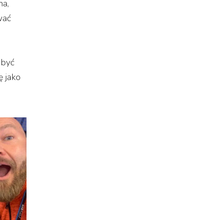
na,
wać
o
 być
ę jako