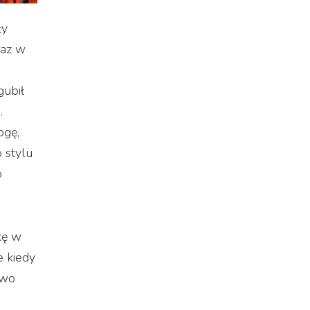
ły
raz w
gubił
.
ogę,
 stylu
o
kę w
e kiedy
owo