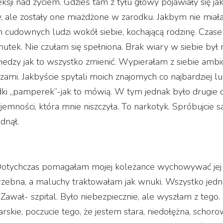
eksji nad życiem. Gdzieś tam z tyłu głowy pojawiały się jak
y, ale zostały one miażdżone w zarodku. Jakbym nie miał
m cudownych ludzi wokół siebie, kochającą rodzinę. Czas
mutek. Nie czułam się spełniona. Brak wiary w siebie był
dzy jak to wszystko zmienić. Wypierałam z siebie ambicj
zami. Jakbyście spytali moich znajomych co najbardziej lu
odki „pamperek”-jak to mówią. W tym jednak było drugie 
yjemności, która mnie niszczyła. To narkotyk. Spróbujcie 
dnął.
Dotychczas pomagałam mojej koleżance wychowywać jej d
rzebna, a maluchy traktowałam jak wnuki. Wszystko jedn
 Zawał- szpital. Było niebezpiecznie, ale wyszłam z tego.
rskie, poczucie tego, że jestem stara, niedołężna, schoro