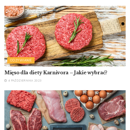
ODŻYWIANIE
Mięso dla diety Karnivora – Jakie wybrać?
4 PAŹDZIERNIKA 2023