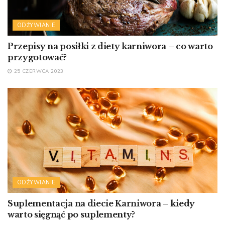
ODŻYWIANIE
Przepisy na posiłki z diety karniwora – co warto
przygotować?
25 CZERWCA 2023
ODŻYWIANIE
Suplementacja na diecie Karniwora – kiedy
warto sięgnąć po suplementy?