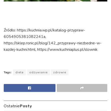
​Źródło: https://kuchnia.wp.pl/katalog-przypraw-
6054905381082241a,
https://sklep.ronic.pl/blog/142_przyprawy-niezbedne-w-
kazdej-kuchni.html, https://www.kuchniaplus.pl/slownik
Tags:
dieta
odżywianie
zdrowie
Ostatnie
Posty