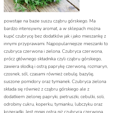
powstaje na bazie suszu cząbru górskiego. Ma
bardzo intensywny aromat, a w sklepach można
kupić czubrycę bez dodatków jak i jako mieszankę z
innymi przyprawami. Najpopularniejsze mieszanki to
czubryca czerwona i zielona. Czubryca czerwona,
prócz głównego składnika czyli cząbru górskiego,
zawiera słodką i ostrą paprykę czerwoną, rozmaryn,
czosnek, sól, czasami również cebulę, bazylię,
suszone pomidory oraz tymianek. Czubryca zielona
składa się również z cząbru górskiego ale z
dodatkiem zielonej papryki, pietruszki, cebulki, soli,
odrobiny cukru, koperku, tymianku, lubczyku oraz
kozieradki. Jest mniej ostra niż czubryca czerwona,