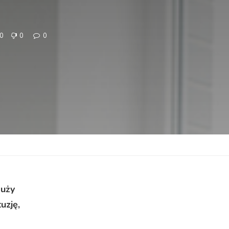
0
0
0
duży
uzję,