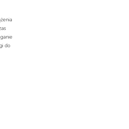
żenia
zas
ąganie
gi do