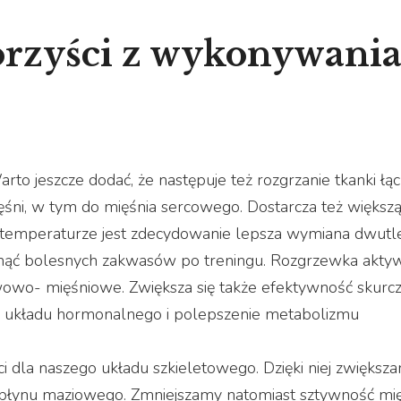
 korzyści z wykonywani
arto jeszcze dodać, że następuje też rozgrzanie tkanki łąc
ni, w tym do mięśnia sercowego. Dostarcza też większą
j temperaturze jest zdecydowanie lepsza wymiana dwutl
nąć bolesnych zakwasów po treningu. Rozgrzewka akty
owo- mięśniowe. Zwiększa się także efektywność skurc
nie układu hormonalnego i polepszenie metabolizmu
 dla naszego układu szkieletowego. Dzięki niej zwiększ
 płynu maziowego. Zmniejszamy natomiast sztywność mię