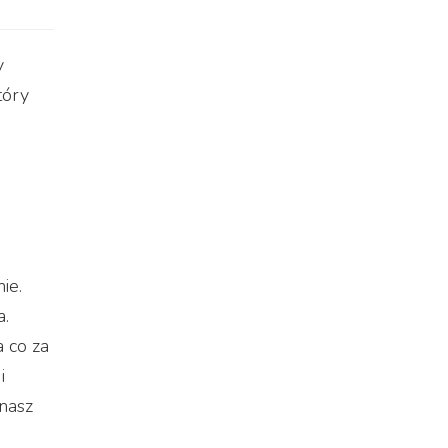
y
tóry
ie.
a.
a co za
i
nasz