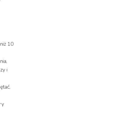
niż 10
ia,
zy i
ętać,
ry