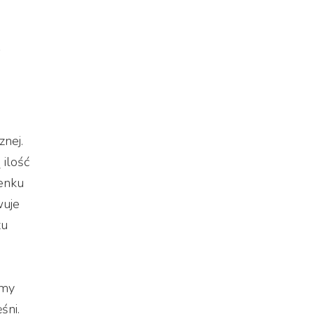
a
znej.
 ilość
enku
wuje
zu
amy
śni.