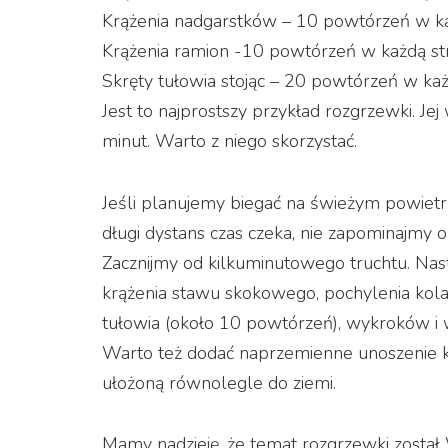
Krążenia nadgarstków – 10 powtórzeń w ka
Krążenia ramion -10 powtórzeń w każdą st
Skręty tułowia stojąc – 20 powtórzeń w każ
Jest to najprostszy przykład rozgrzewki. 
minut. Warto z niego skorzystać.
Jeśli planujemy biegać na świeżym powietrzu
długi dystans czas czeka, nie zapominajmy o
Zacznijmy od kilkuminutowego truchtu. Na
krążenia stawu skokowego, pochylenia kolan
tułowia (około 10 powtórzeń), wykroków 
Warto też dodać naprzemienne unoszenie k
ułożoną równolegle do ziemi.
Mamy nadzieję, że temat rozgrzewki zosta