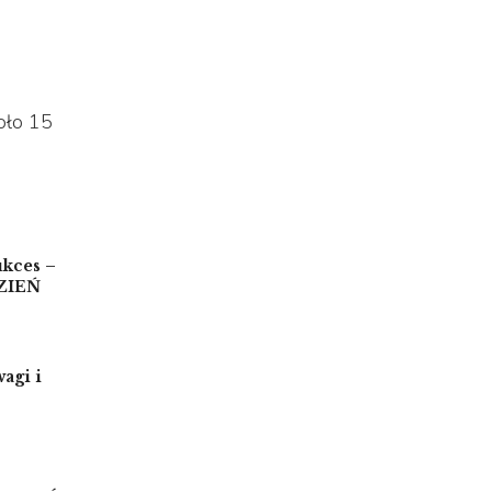
oło 15
kces –
DZIEŃ
agi i