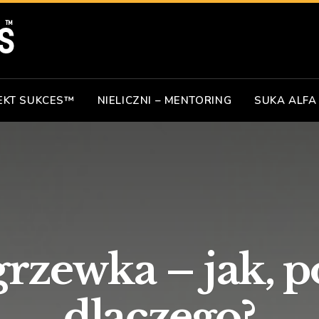
EKT SUKCES™
NIELICZNI – MENTORING
SUKA ALFA
rzewka – jak, po
dlaczego?