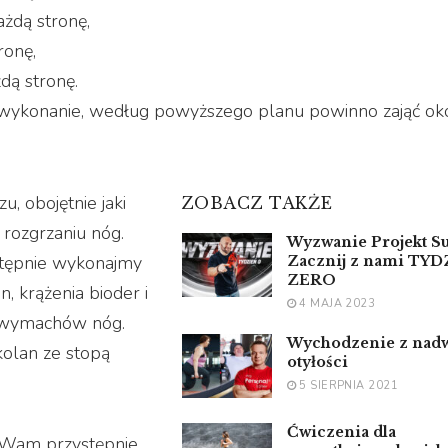
żdą stronę,
ronę,
dą stronę.
Jej wykonanie, według powyższego planu powinno zająć ok
, obojętnie jaki
ZOBACZ TAKŻE
 rozgrzaniu nóg.
Wyzwanie Projekt Su
stępnie wykonajmy
Zacznij z nami TY
ZERO
, krążenia bioder i
4 MAJA 2023
i wymachów nóg.
Wychodzenie z nadw
olan ze stopą
otyłości
5 SIERPNIA 2021
Ćwiczenia dla
ł Wam przystępnie