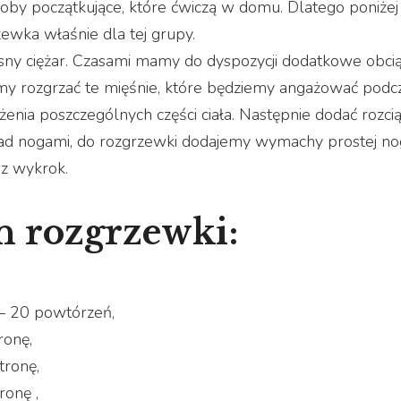
soby początkujące, które ćwiczą w domu. Dlatego poniżej
wka właśnie dla tej grupy.
y ciężar. Czasami mamy do dyspozycji dodatkowe obcią
imy rozgrzać te mięśnie, które będziemy angażować podc
żenia poszczególnych części ciała. Następnie dodać rozci
ad nogami, do rozgrzewki dodajemy wymachy prostej no
az wykrok.
n rozgrzewki:
– 20 powtórzeń,
ronę,
tronę,
żdą stronę ,